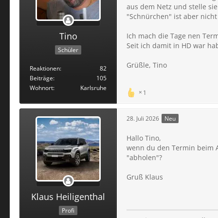
aus dem Netz und stelle sie
"Schnürchen" ist aber nich
Tino
Ich mach die Tage nen Term
Seit ich damit in HD war hab
Schüler
Grüßle, Tino
Reaktionen
82
Beiträge
105
Wohnort
Karlsruhe
1
28. Juli 2026
Neu
Hallo Tino,
wenn du den Termin beim Aut
"abholen"?
Gruß Klaus
Klaus Heiligenthal
Profi