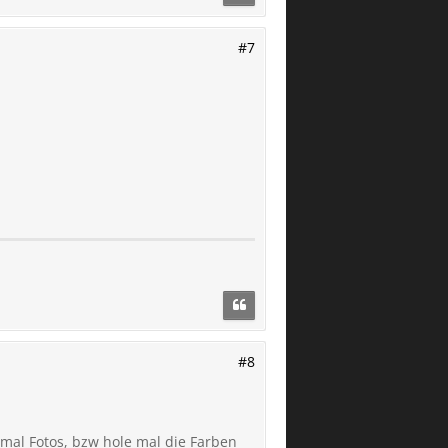
#7
#8
mal Fotos, bzw hole mal die Farben