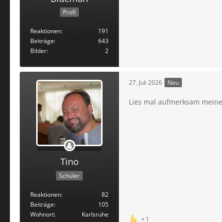
Profi
Reaktionen
191
Beiträge
643
Bilder
2
27. Juli 2026
Neu
Lies mal aufmerksam meinen 
Tino
Schüler
Reaktionen
82
Beiträge
105
Wohnort
Karlsruhe
1