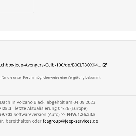
chbox-Jeep-Avengers-Gelb-100/dp/B0CLT8QXK4...
nks, für die unser Forum möglicherweise eine Vergütung bekommt.
t Dach in Volcano Black, abgeholt am 04.09.2023
PI25.3
, letzte Aktualisierung 04/26
(Europe)
99.703
Softwareversion (Auto) >>
FHW.1.26.33.5
FIN bereithalten oder
fcagroup@jeep-services.de