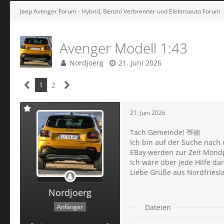
Jeep Avenger Forum - Hybrid, Benzin Verbrenner und Elektroauto Forum
Avenger Modell 1:43
Nordjoerg
21. Juni 2026
1
2
21. Juni 2026
Tach Gemeinde! 👋🏼
Ich bin auf der Suche nach
EBay werden zur Zeit Mondp
Ich wäre über jede Hilfe da
Liebe Grüße aus Nordfriesla
Nordjoerg
Anfänger
Dateien