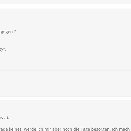
tgegen ?
ey".
 :-).
rade keines, werde ich mir aber noch die Tage besorgen. Ich mach 