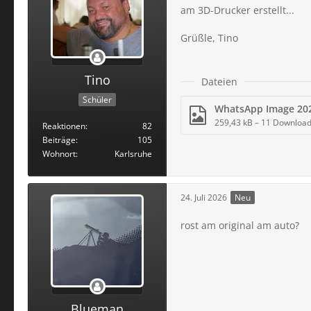
am 3D-Drucker erstellt...
Grüßle, Tino
Tino
Dateien
Schüler
259,43 kB – 11 Downloa
Reaktionen
82
Beiträge
105
Wohnort
Karlsruhe
24. Juli 2026
Neu
rost am original am auto?
Blueman