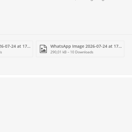
WhatsApp Image 2026-07-24 at 17.11.45.jpg
WhatsApp Image 2026-07-24 at 17.19.17.jpg
ds
290,01 kB – 10 Downloads