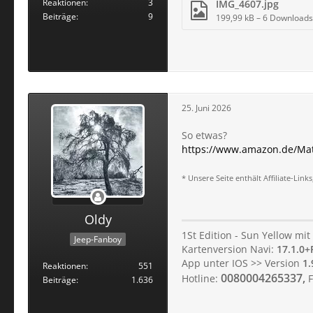
Reaktionen
3
IMG_4607.jpg
Beiträge
9
199,99 kB – 6 Downloads
25. Juni 2026
So etwas?
https://www.amazon.de/Mat
* Unsere Seite enthält Affiliate-Li
Oldy
1St Edition - Sun Yellow mi
Jeep-Fanboy
Kartenversion Navi:
17.1.0+
App unter IOS >> Version
1.
Reaktionen
551
0080004265337,
Hotline:
Beiträge
1.636