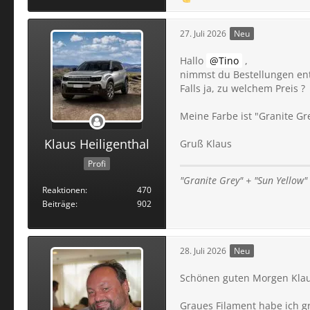
27. Juli 2026
Neu
Hallo
Tino
,
nimmst du Bestellungen en
Falls ja, zu welchem Preis ?
Meine Farbe ist "Granite Gr
Klaus Heiligenthal
Gruß Klaus
Profi
"Granite Grey" + "Sun Yellow"
Reaktionen
470
Beiträge
902
28. Juli 2026
Neu
Schönen guten Morgen Klaus
Graues Filament habe ich g