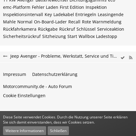
emc-Platform
Fehler Laden
First Edition
Inspektion
Inspektionsintervall
Key
Ladekabel Entriegeln
Leasingende
Mahle
Normal
On-Board-Lader
Recall
Rote Warnmeldung
Rückfahrkamera
Rückgabe
Rückruf
Schlüssel
Serviceaktion
Sicherheitsrückruf
Sitzheizung
Start
Wallbox Ladestopp
Jeep Avenger - Probleme, Werkstatt, Service und Tipps
Impressum
Datenschutzerklärung
Motorcommunity.de - Auto Forum
Cookie Einstellungen
Diese Seite verwendet Cookies. Durch die Nutzung unserer Seite erklären
Community-Software:
WoltLab Suite™
Sie sich damit einverstanden, dass wir Cookies setzen.
Stil:
Classic
von
cls-design
Weitere Informationen
Schließen