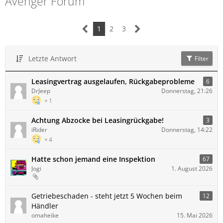
Avenger Forum
1
2
3
Letzte Antwort
Filter
Leasingvertrag ausgelaufen, Rückgabeprobleme
6
DrJeep
Donnerstag, 21:26
1
Achtung Abzocke bei Leasingrückgabe!
3
iRider
Donnerstag, 14:22
4
Hatte schon jemand eine Inspektion
67
Jogi
1. August 2026
Getriebeschaden - steht jetzt 5 Wochen beim
12
Händler
omaheike
15. Mai 2026