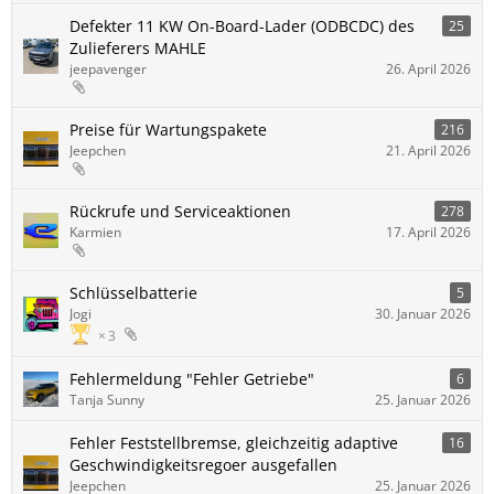
Defekter 11 KW On-Board-Lader (ODBCDC) des
25
Zulieferers MAHLE
jeepavenger
26. April 2026
Preise für Wartungspakete
216
Jeepchen
21. April 2026
Rückrufe und Serviceaktionen
278
Karmien
17. April 2026
Schlüsselbatterie
5
Jogi
30. Januar 2026
3
Fehlermeldung "Fehler Getriebe"
6
Tanja Sunny
25. Januar 2026
Fehler Feststellbremse, gleichzeitig adaptive
16
Geschwindigkeitsregoer ausgefallen
Jeepchen
25. Januar 2026