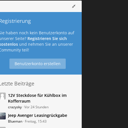
Registrierung
Sie haben noch kein Benutzerkonto auf
unserer Seite?
Registrieren Sie sich
kostenlos
und nehmen Sie an unserer
Community teil!
Benutzerkonto erstellen
Letzte Beiträge
12V Steckdose für Kühlbox im
Kofferraum
crazysky
Vor 24 Stunden
Jeep Avenger Leasingrückgabe
Blueman
Freitag, 15:43