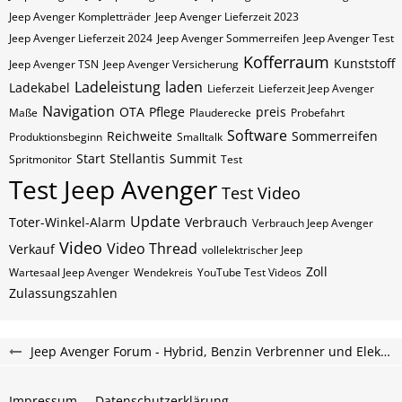
Jeep Avenger Kompletträder
Jeep Avenger Lieferzeit 2023
Jeep Avenger Lieferzeit 2024
Jeep Avenger Sommerreifen
Jeep Avenger Test
Kofferraum
Kunststoff
Jeep Avenger TSN
Jeep Avenger Versicherung
Ladeleistung
laden
Ladekabel
Lieferzeit
Lieferzeit Jeep Avenger
Navigation
OTA
Pflege
preis
Maße
Plauderecke
Probefahrt
Software
Reichweite
Sommerreifen
Produktionsbeginn
Smalltalk
Start
Stellantis
Summit
Spritmonitor
Test
Test Jeep Avenger
Test Video
Update
Toter-Winkel-Alarm
Verbrauch
Verbrauch Jeep Avenger
Video
Video Thread
Verkauf
vollelektrischer Jeep
Zoll
Wartesaal Jeep Avenger
Wendekreis
YouTube Test Videos
Zulassungszahlen
Jeep Avenger Forum - Hybrid, Benzin Verbrenner und Elektroauto Forum
Impressum
Datenschutzerklärung