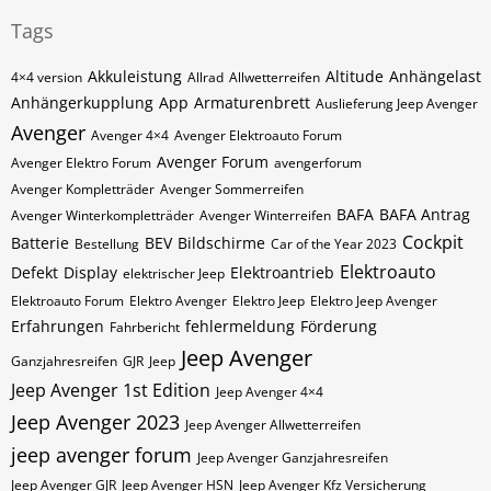
Tags
Akkuleistung
Altitude
Anhängelast
4×4 version
Allrad
Allwetterreifen
Anhängerkupplung
App
Armaturenbrett
Auslieferung Jeep Avenger
Avenger
Avenger 4×4
Avenger Elektroauto Forum
Avenger Forum
Avenger Elektro Forum
avengerforum
Avenger Kompletträder
Avenger Sommerreifen
BAFA
BAFA Antrag
Avenger Winterkompletträder
Avenger Winterreifen
Cockpit
Batterie
BEV
Bildschirme
Bestellung
Car of the Year 2023
Elektroauto
Defekt
Display
Elektroantrieb
elektrischer Jeep
Elektroauto Forum
Elektro Avenger
Elektro Jeep
Elektro Jeep Avenger
Erfahrungen
fehlermeldung
Förderung
Fahrbericht
Jeep Avenger
Ganzjahresreifen
GJR
Jeep
Jeep Avenger 1st Edition
Jeep Avenger 4×4
Jeep Avenger 2023
Jeep Avenger Allwetterreifen
jeep avenger forum
Jeep Avenger Ganzjahresreifen
Jeep Avenger GJR
Jeep Avenger HSN
Jeep Avenger Kfz Versicherung