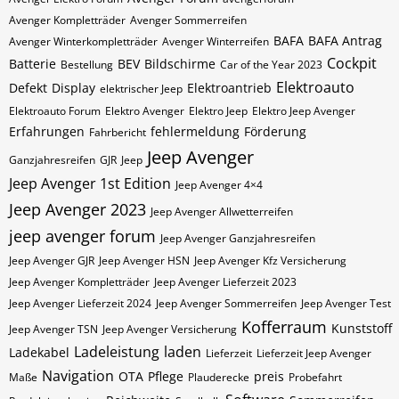
Avenger Kompletträder
Avenger Sommerreifen
BAFA
BAFA Antrag
Avenger Winterkompletträder
Avenger Winterreifen
Cockpit
Batterie
BEV
Bildschirme
Bestellung
Car of the Year 2023
Elektroauto
Defekt
Display
Elektroantrieb
elektrischer Jeep
Elektroauto Forum
Elektro Avenger
Elektro Jeep
Elektro Jeep Avenger
Erfahrungen
fehlermeldung
Förderung
Fahrbericht
Jeep Avenger
Ganzjahresreifen
GJR
Jeep
Jeep Avenger 1st Edition
Jeep Avenger 4×4
Jeep Avenger 2023
Jeep Avenger Allwetterreifen
jeep avenger forum
Jeep Avenger Ganzjahresreifen
Jeep Avenger GJR
Jeep Avenger HSN
Jeep Avenger Kfz Versicherung
Jeep Avenger Kompletträder
Jeep Avenger Lieferzeit 2023
Jeep Avenger Lieferzeit 2024
Jeep Avenger Sommerreifen
Jeep Avenger Test
Kofferraum
Kunststoff
Jeep Avenger TSN
Jeep Avenger Versicherung
Ladeleistung
laden
Ladekabel
Lieferzeit
Lieferzeit Jeep Avenger
Navigation
OTA
Pflege
preis
Maße
Plauderecke
Probefahrt