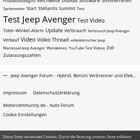
Software
Reichweite
Sommerreifen
Produktionsbeginn
Smalltalk
Start
Stellantis
Summit
Spritmonitor
Test
Test Jeep Avenger
Test Video
Update
Toter-Winkel-Alarm
Verbrauch
Verbrauch Jeep Avenger
Video
Video Thread
Verkauf
vollelektrischer Jeep
Zoll
Wartesaal Jeep Avenger
Wendekreis
YouTube Test Videos
Zulassungszahlen
Jeep Avenger Forum - Hybrid, Benzin Verbrenner und Elektroauto Forum
Impressum
Datenschutzerklärung
Motorcommunity.de - Auto Forum
Cookie Einstellungen
Diese Seite verwendet Cookies. Durch die Nutzung unserer Seite erklären