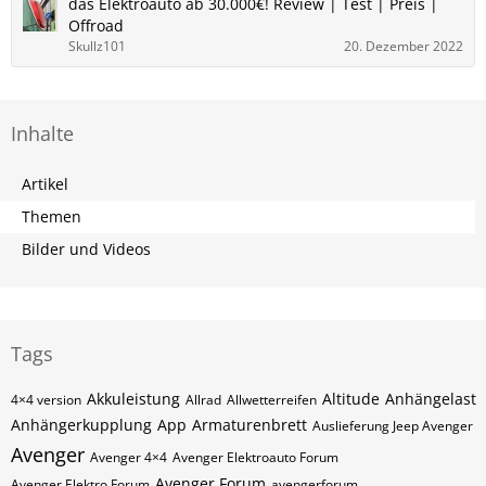
das Elektroauto ab 30.000€! Review | Test | Preis |
Offroad
Skullz101
20. Dezember 2022
Inhalte
Artikel
Themen
Bilder und Videos
Tags
Akkuleistung
Altitude
Anhängelast
4×4 version
Allrad
Allwetterreifen
Anhängerkupplung
App
Armaturenbrett
Auslieferung Jeep Avenger
Avenger
Avenger 4×4
Avenger Elektroauto Forum
Avenger Forum
Avenger Elektro Forum
avengerforum