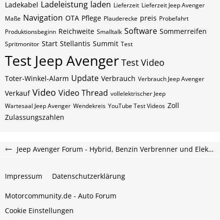
Ladeleistung
laden
Ladekabel
Lieferzeit
Lieferzeit Jeep Avenger
Navigation
OTA
Pflege
preis
Maße
Plauderecke
Probefahrt
Software
Reichweite
Sommerreifen
Produktionsbeginn
Smalltalk
Start
Stellantis
Summit
Spritmonitor
Test
Test Jeep Avenger
Test Video
Update
Toter-Winkel-Alarm
Verbrauch
Verbrauch Jeep Avenger
Video
Video Thread
Verkauf
vollelektrischer Jeep
Zoll
Wartesaal Jeep Avenger
Wendekreis
YouTube Test Videos
Zulassungszahlen
Jeep Avenger Forum - Hybrid, Benzin Verbrenner und Elektroauto Forum
Impressum
Datenschutzerklärung
Motorcommunity.de - Auto Forum
Cookie Einstellungen