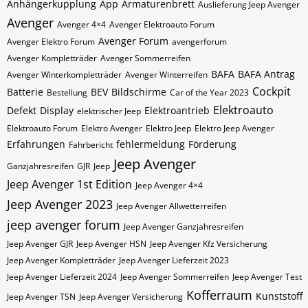
Anhängerkupplung
App
Armaturenbrett
Auslieferung Jeep Avenger
Avenger
Avenger 4×4
Avenger Elektroauto Forum
Avenger Forum
Avenger Elektro Forum
avengerforum
Avenger Kompletträder
Avenger Sommerreifen
BAFA
BAFA Antrag
Avenger Winterkompletträder
Avenger Winterreifen
Cockpit
Batterie
BEV
Bildschirme
Bestellung
Car of the Year 2023
Elektroauto
Defekt
Display
Elektroantrieb
elektrischer Jeep
Elektroauto Forum
Elektro Avenger
Elektro Jeep
Elektro Jeep Avenger
Erfahrungen
fehlermeldung
Förderung
Fahrbericht
Jeep Avenger
Ganzjahresreifen
GJR
Jeep
Jeep Avenger 1st Edition
Jeep Avenger 4×4
Jeep Avenger 2023
Jeep Avenger Allwetterreifen
jeep avenger forum
Jeep Avenger Ganzjahresreifen
Jeep Avenger GJR
Jeep Avenger HSN
Jeep Avenger Kfz Versicherung
Jeep Avenger Kompletträder
Jeep Avenger Lieferzeit 2023
Jeep Avenger Lieferzeit 2024
Jeep Avenger Sommerreifen
Jeep Avenger Test
Kofferraum
Kunststoff
Jeep Avenger TSN
Jeep Avenger Versicherung