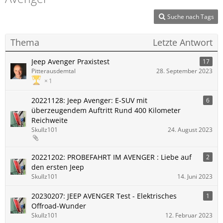
Suche nach Tags
Thema
Letzte Antwort
Jeep Avenger Praxistest
17
Pitterausdemtal
28. September 2023
1
20221128: Jeep Avenger: E-SUV mit
6
überzeugendem Auftritt Rund 400 Kilometer
Reichweite
Skullz101
24. August 2023
20221202: PROBEFAHRT IM AVENGER : Liebe auf
2
den ersten Jeep
Skullz101
14. Juni 2023
20230207: JEEP AVENGER Test - Elektrisches
1
Offroad-Wunder
Skullz101
12. Februar 2023