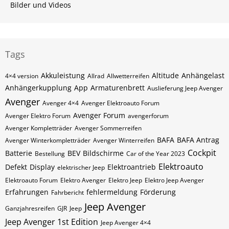
Bilder und Videos
Tags
Akkuleistung
Altitude
Anhängelast
4×4 version
Allrad
Allwetterreifen
Anhängerkupplung
App
Armaturenbrett
Auslieferung Jeep Avenger
Avenger
Avenger 4×4
Avenger Elektroauto Forum
Avenger Forum
Avenger Elektro Forum
avengerforum
Avenger Kompletträder
Avenger Sommerreifen
BAFA
BAFA Antrag
Avenger Winterkompletträder
Avenger Winterreifen
Cockpit
Batterie
BEV
Bildschirme
Bestellung
Car of the Year 2023
Elektroauto
Defekt
Display
Elektroantrieb
elektrischer Jeep
Elektroauto Forum
Elektro Avenger
Elektro Jeep
Elektro Jeep Avenger
Erfahrungen
fehlermeldung
Förderung
Fahrbericht
Jeep Avenger
Ganzjahresreifen
GJR
Jeep
Jeep Avenger 1st Edition
Jeep Avenger 4×4