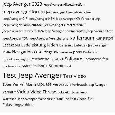
Jeep Avenger 2023
Jeep Avenger Allwetterreifen
jeep avenger forum
Jeep Avenger Ganzjahresreifen
Jeep Avenger GJR
Jeep Avenger HSN
Jeep Avenger Kfz Versicherung
Jeep Avenger Kompletträder
Jeep Avenger Lieferzeit 2023
Jeep Avenger Lieferzeit 2024
Jeep Avenger Sommerreifen
Jeep Avenger Test
Kofferraum
Kunststoff
Jeep Avenger TSN
Jeep Avenger Versicherung
Ladeleistung
laden
Ladekabel
Lieferzeit
Lieferzeit Jeep Avenger
Navigation
OTA
Pflege
preis
Maße
Plauderecke
Probefahrt
Software
Reichweite
Sommerreifen
Produktionsbeginn
Smalltalk
Summit
Start
Stellantis
Spritmonitor
Test
Test Jeep Avenger
Test Video
Update
Toter-Winkel-Alarm
Verbrauch
Verbrauch Jeep Avenger
Video
Video Thread
Verkauf
vollelektrischer Jeep
Zoll
Wartesaal Jeep Avenger
Wendekreis
YouTube Test Videos
Zulassungszahlen