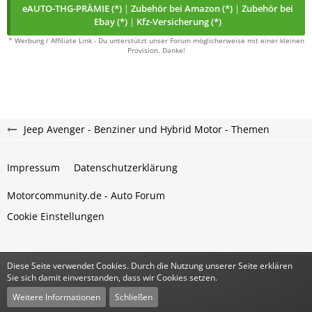
eAUTO-THG-PRÄMIE (*)
|
Zubehör bei Amazon (*)
|
Zubehör bei
Ebay (*)
|
Kfz-Versicherung (*)
* Werbung / Affiliate Link - Du unterstützt unser Forum möglicherweise mit einer kleinen
Provision. Danke!
Jeep Avenger - Benziner und Hybrid Motor - Themen
Impressum
Datenschutzerklärung
Motorcommunity.de - Auto Forum
Cookie Einstellungen
Diese Seite verwendet Cookies. Durch die Nutzung unserer Seite erklären
Community-Software:
WoltLab Suite™
Sie sich damit einverstanden, dass wir Cookies setzen.
Stil:
Classic
von
cls-design
Weitere Informationen
Schließen