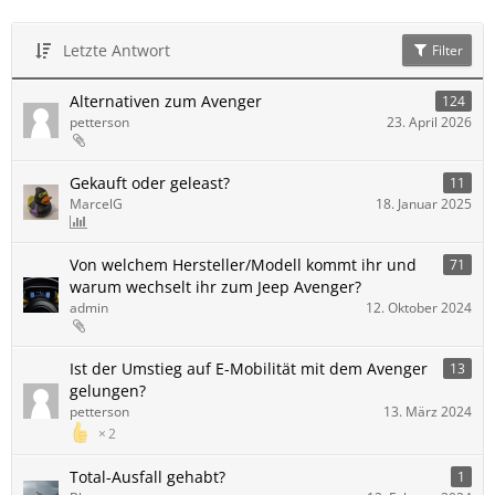
Letzte Antwort
Filter
Alternativen zum Avenger
124
petterson
23. April 2026
Gekauft oder geleast?
11
MarcelG
18. Januar 2025
Von welchem Hersteller/Modell kommt ihr und
71
warum wechselt ihr zum Jeep Avenger?
admin
12. Oktober 2024
Ist der Umstieg auf E-Mobilität mit dem Avenger
13
gelungen?
petterson
13. März 2024
2
Total-Ausfall gehabt?
1