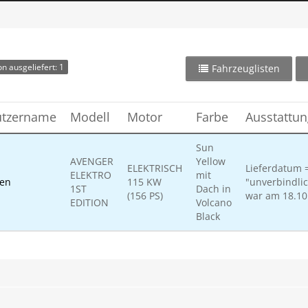
n ausgeliefert: 1
Fahrzeuglisten
tzername
Modell
Motor
Farbe
Ausstattun
Sun
AVENGER
Yellow
ELEKTRISCH
Lieferdatum =
ELEKTRO
mit
en
115 KW
"unverbindlic
1ST
Dach in
(156 PS)
war am 18.10
EDITION
Volcano
Black