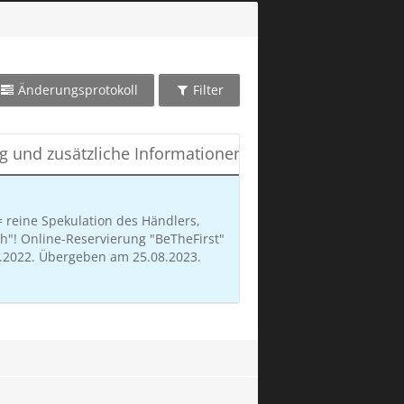
Änderungsprotokoll
Filter
g und zusätzliche Informationen
Vorauss. Lieferda
 reine Spekulation des Händlers,
h"! Online-Reservierung "BeTheFirst"
30. Mai 
.2022. Übergeben am 25.08.2023.